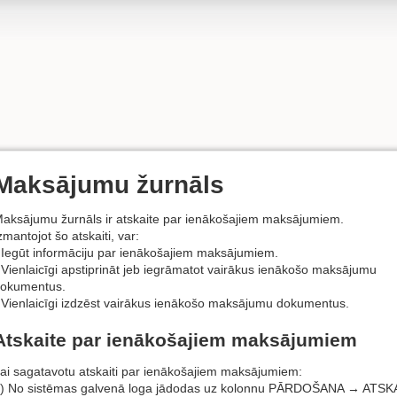
Maksājumu žurnāls
aksājumu žurnāls ir atskaite par ienākošajiem maksājumiem.
zmantojot šo atskaiti, var:
 Iegūt informāciju par ienākošajiem maksājumiem.
 Vienlaicīgi apstiprināt jeb iegrāmatot vairākus ienākošo maksājumu
okumentus.
 Vienlaicīgi izdzēst vairākus ienākošo maksājumu dokumentus.
Atskaite par ienākošajiem maksājumiem
ai sagatavotu atskaiti par ienākošajiem maksājumiem:
) No sistēmas galvenā loga jādodas uz kolonnu PĀRDOŠANA → ATS