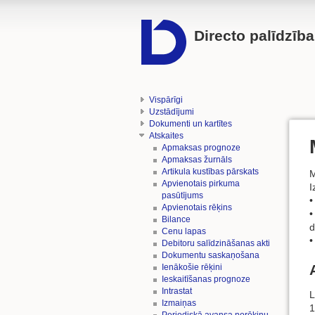
Directo palīdzība
Vispārīgi
Uzstādījumi
Dokumenti un kartītes
Atskaites
Apmaksas prognoze
Apmaksas žurnāls
Artikula kustības pārskats
M
Apvienotais pirkuma
I
pasūtījums
•
Apvienotais rēķins
•
Bilance
d
Cenu lapas
•
Debitoru salīdzināšanas akti
Dokumentu saskaņošana
Ienākošie rēķini
Ieskaitīšanas prognoze
Intrastat
L
Izmaiņas
1