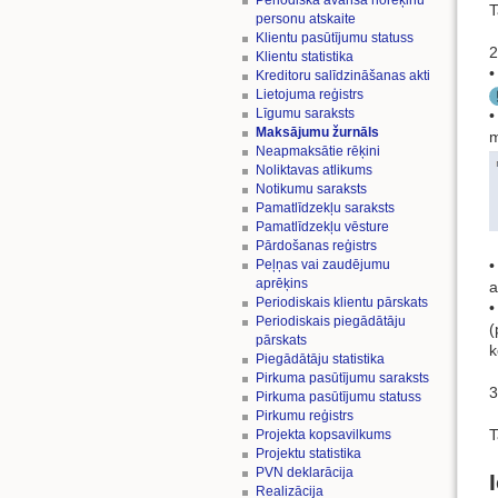
Periodiskā avansa norēķinu
T
personu atskaite
Klientu pasūtījumu statuss
2
Klientu statistika
Kreditoru salīdzināšanas akti
Lietojuma reģistrs
Līgumu saraksts
•
Maksājumu žurnāls
m
Neapmaksātie rēķini
Noliktavas atlikums
Notikumu saraksts
Pamatlīdzekļu saraksts
Pamatlīdzekļu vēsture
Pārdošanas reģistrs
Peļņas vai zaudējumu
•
aprēķins
a
Periodiskais klientu pārskats
•
Periodiskais piegādātāju
(
pārskats
k
Piegādātāju statistika
Pirkuma pasūtījumu saraksts
3
Pirkuma pasūtījumu statuss
Pirkumu reģistrs
T
Projekta kopsavilkums
Projektu statistika
PVN deklarācija
Realizācija