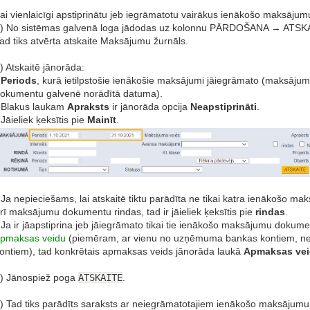
ai vienlaicīgi apstiprinātu jeb iegrāmatotu vairākus ienākošo maksāju
) No sistēmas galvenā loga jādodas uz kolonnu PĀRDOŠANA → ATS
ad tiks atvērta atskaite Maksājumu žurnāls.
) Atskaitē jānorāda:
•
Periods
, kurā ietilpstošie ienākošie maksājumi jāiegrāmato (maksājumu
okumentu galvenē norādītā datuma).
 Blakus laukam
Apraksts
ir jānorāda opcija
Neapstiprināti
.
 Jāieliek ķeksītis pie
Mainīt
.
 Ja nepieciešams, lai atskaitē tiktu parādīta ne tikai katra ienākošo
rī maksājumu dokumentu rindas, tad ir jāieliek ķeksītis pie
rindas
.
 Ja ir jāapstiprina jeb jāiegrāmato tikai tie ienākošo maksājumu dokument
pmaksas veidu
(piemēram, ar vienu no uzņēmuma bankas kontiem, n
ontiem), tad konkrētais apmaksas veids jānorāda laukā
Apmaksas vei
) Jānospiež poga
ATSKAITE
.
) Tad tiks parādīts saraksts ar neiegrāmatotajiem ienākošo maksājumu 