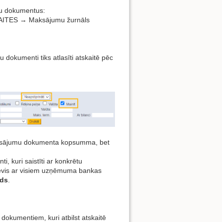
mu dokumentus:
KAITES → Maksājumu žurnāls
 dokumenti tiks atlasīti atskaitē pēc
 maksājumu dokumenta kopsumma, bet
i, kuri saistīti ar konkrētu
evis ar visiem uzņēmuma bankas
ds
.
dokumentiem, kuri atbilst atskaitē