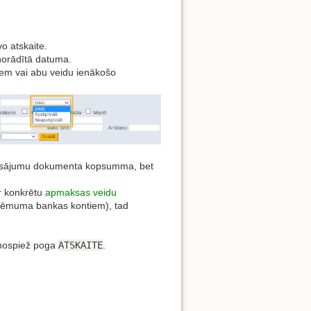
o atskaite.
norādītā datuma.
jiem vai abu veidu ienākošo
 maksājumu dokumenta kopsumma, bet
ar konkrētu
apmaksas veidu
ņēmuma bankas kontiem), tad
jānospiež poga
ATSKAITE
.