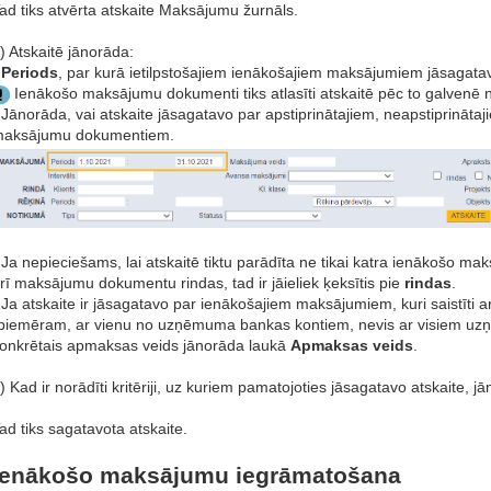
ad tiks atvērta atskaite Maksājumu žurnāls.
) Atskaitē jānorāda:
•
Periods
, par kurā ietilpstošajiem ienākošajiem maksājumiem jāsagatav
Ienākošo maksājumu dokumenti tiks atlasīti atskaitē pēc to galvenē 
 Jānorāda, vai atskaite jāsagatavo par apstiprinātajiem, neapstiprināta
aksājumu dokumentiem.
 Ja nepieciešams, lai atskaitē tiktu parādīta ne tikai katra ienākošo
rī maksājumu dokumentu rindas, tad ir jāieliek ķeksītis pie
rindas
.
 Ja atskaite ir jāsagatavo par ienākošajiem maksājumiem, kuri saistīti 
piemēram, ar vienu no uzņēmuma bankas kontiem, nevis ar visiem uz
onkrētais apmaksas veids jānorāda laukā
Apmaksas veids
.
) Kad ir norādīti kritēriji, uz kuriem pamatojoties jāsagatavo atskaite, 
ad tiks sagatavota atskaite.
Ienākošo maksājumu iegrāmatošana