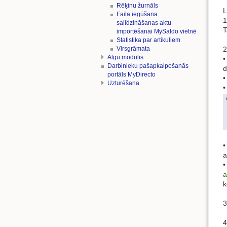
Rēķinu žurnāls
L
Faila iegūšana
1
salīdzināšanas aktu
T
importēšanai MySaldo vietnē
Statistika par artikuliem
2
Virsgrāmata
Algu modulis
Darbinieku pašapkalpošanās
d
portāls MyDirecto
•
Uzturēšana
•
•
a
•
a
k
3
4