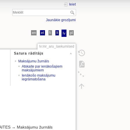
Ieiet
Jaunākie grozījumi
en
et
fi
lt
pl
lv
lv:mr_aru_laekumised
Satura rādītājs
Maksājumu žurnāls
Atskaite par ienākošajiem
maksājumiem
Ienākošo maksājumu
iegrāmatošana
KAITES → Maksājumu žurnāls