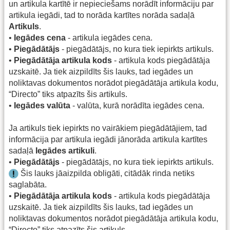
un artikula kartītē ir nepieciešams norādīt informāciju par
artikula iegādi, tad to norāda kartītes norāda sadaļā
Artikuls
.
•
Iegādes cena
- artikula iegādes cena.
•
Piegādātājs
- piegādātājs, no kura tiek iepirkts artikuls.
•
Piegādātāja artikula kods
- artikula kods piegādātāja
uzskaitē. Ja tiek aizpildīts šis lauks, tad iegādes un
noliktavas dokumentos norādot piegādātāja artikula kodu,
“Directo” tiks atpazīts šis artikuls.
•
Iegādes valūta
- valūta, kurā norādīta iegādes cena.
Ja artikuls tiek iepirkts no vairākiem piegādātājiem, tad
informācija par artikula iegādi jānorāda artikula kartītes
sadaļā
Iegādes artikuli
.
•
Piegādātājs
- piegādātājs, no kura tiek iepirkts artikuls.
Šis lauks jāaizpilda obligāti, citādāk rinda netiks
saglabāta.
•
Piegādātāja artikula kods
- artikula kods piegādātāja
uzskaitē. Ja tiek aizpildīts šis lauks, tad iegādes un
noliktavas dokumentos norādot piegādātāja artikula kodu,
“Directo” tiks atpazīts šis artikuls.