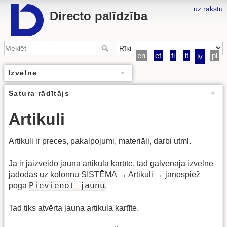
uz rakstu
Directo palīdzība
en
et
fi
lt
pl
lv
Izvēlne
Satura rādītājs
Artikuli
Artikuli ir preces, pakalpojumi, materiāli, darbi utml.
Ja ir jāizveido jauna artikula kartīte, tad galvenajā izvēlnē
jādodas uz kolonnu SISTĒMA → Artikuli → jānospiež
Pievienot jaunu
poga
.
Tad tiks atvērta jauna artikula kartīte.