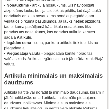
•
Nosaukums
- artikula nosaukums. Šis nav obligāti
aizpildāms lauks, bet, ja tas tiek aizpildīts, tad šajā laukā
norādītais artikula nosaukums nonāks piegādātajam
veiktajos pirkuma pasūtījumos. Ja lauks netiek aizpildīts,
tad pirkuma pasūtījumā kā artikula nosaukums tiks
parādīts tas nosaukums, kas norādīts artikula kartītes
sadaļā
Artikuls
.
•
Iegādes cena
- cena, par kuru artikuls tiek iepirkts no
piegādātāja.
•
Piegādātāja valūta
- piegādātāja kartītē norādītās
valūtas kods. Artikula iegādes cena ir jānorāda konkrētajā
valūtā.
Artikula minimālais un maksimālais
daudzums
Artikula kartītē var norādīt tā minimālo daudzumu, kuram ir
jābūt noliktavā/s un arī artikula maksimālo pieļaujamo
daudzumu noliktavā/s. Minimālais un maksimālais
daudzums tiek attēlots un ņemts vērā atskaitē Pirkums