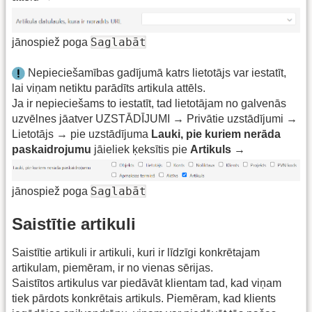
Saglabāt
jānospiež poga
Nepieciešamības gadījumā katrs lietotājs var iestatīt,
lai viņam netiktu parādīts artikula attēls.
Ja ir nepieciešams to iestatīt, tad lietotājam no galvenās
uzvēlnes jāatver UZSTĀDĪJUMI → Privātie uzstādījumi →
Lietotājs → pie uzstādījuma
Lauki, pie kuriem nerāda
paskaidrojumu
jāieliek ķeksītis pie
Artikuls
→
Saglabāt
jānospiež poga
Saistītie artikuli
Saistītie artikuli ir artikuli, kuri ir līdzīgi konkrētajam
artikulam, piemēram, ir no vienas sērijas.
Saistītos artikulus var piedāvāt klientam tad, kad viņam
tiek pārdots konkrētais artikuls. Piemēram, kad klients