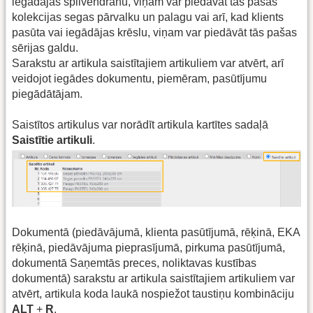
iegādājas spilvendrānu, viņam var piedāvāt tās pašas
kolekcijas segas pārvalku un palagu vai arī, kad klients
pasūta vai iegādājas krēslu, viņam var piedāvāt tās pašas
sērijas galdu.
Sarakstu ar artikula saistītajiem artikuliem var atvērt, arī
veidojot iegādes dokumentu, piemēram, pasūtījumu
piegādātājam.
Saistītos artikulus var norādīt artikula kartītes sadaļā
Saistītie artikuli
.
Dokumentā (piedāvājumā, klienta pasūtījumā, rēķinā, EKA
rēķinā, piedāvājuma pieprasījumā, pirkuma pasūtījumā,
dokumentā Saņemtās preces, noliktavas kustības
dokumentā) sarakstu ar artikula saistītajiem artikuliem var
atvērt, artikula koda laukā nospiežot taustiņu kombināciju
ALT
+
R
.