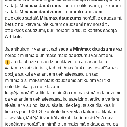
sadaļā
Min/max daudzums
, tad uz noliktavām, pie kurām
sadaļā
Min/max daudzums
ir norādīti daudzumi,
attieksies sadaļā
Min/max daudzums
norādītie daudzumi,
bet uz noliktavām, pie kurām daudzumi nav norādīti,
attieksies daudzumi, kuri norādīti artikula kartītes sadaļā
Artikuls
.
Ja artikulam ir varianti, tad sadaļā
Min/max daudzums
var
norādīt minimālo un maksimālo daudzumu variantiem.
Ja datubāzē ir daudz noliktavu, un arī ar artikula
variantu skaits ir liels, tad min/max funkcijas iestatīšanas
opcija artikula variantiem tiek atiestatīta, un tad
minimālais, maksimālais daudzums artikulam var tikt
noteikts tikai pa noliktavām.
Iespēja norādīt artikula minimālo un maksimālo daudzumu
pa variantiem tiek atiestatīta, ja, sareizinot artikula variant
skaitu ar visu noliktavu skaitu, tiek iegūts skaitlis, kas ir
lielāks par 1000. Šī kontrole tiek veikta katram artikulam
atsevišķa, tādējādi var būt artikuli, kuriem sistēmā nav
iespējams norādīt minimālo un maksimālo daudzumu pa