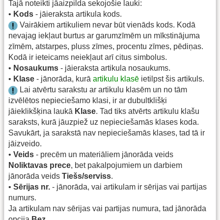
Tajā noteikti jāaizpilda sekojošie lauki:
•
Kods
- jāieraksta artikula kods.
Vairākiem artikuliem nevar būt vienāds kods. Kodā
nevajag iekļaut burtus ar garumzīmēm un mīkstinājuma
zīmēm, atstarpes, pluss zīmes, procentu zīmes, pēdiņas.
Kodā ir ieteicams neiekļaut arī citus simbolus.
•
Nosaukums
- jāieraksta artikula nosaukums.
•
Klase
- jānorāda, kurā
artikulu klasē
ietilpst šis artikuls.
Lai atvērtu sarakstu ar artikulu klasēm un no tām
izvēlētos nepieciešamo klasi, ir ar dubultklišķi
jāieklikšķina laukā
Klase
. Tad tiks atvērts artikulu klašu
saraksts, kurā jāuzpiež uz nepieciešamās klases koda.
Savukārt, ja sarakstā nav nepieciešamās klases, tad tā ir
jāizveido.
•
Veids
- precēm un materiāliem jānorāda veids
Noliktavas prece
, bet pakalpojumiem un darbiem
jānorāda veids
Tiešs/serviss
.
•
Sērijas nr.
- jānorāda, vai artikulam ir sērijas vai partijas
numurs.
Ja artikulam nav sērijas vai partijas numura, tad jānorāda
opcija
Bez
.