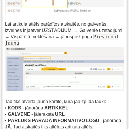
Lai artikula attēls parādītos atskaitēs, no galvenās
izvēlnes ir jāatver UZSTĀDĪJUMI → Galvenie uzstādījumi
Pievienot
→ Vispārējā meklēšana → jānospiež poga
jaunu
Tad tiks atvērta jauna kartīte, kurā jāaizpilda lauki:
•
KODS
- jānorāda
ARTIKKEL
•
GALVENE
- jāieraksta
URL
•
PĀRLŪKS PARĀDA INFORMATĪVO LOGU
- jānorāda
JĀ
. Tad atskaitēs tiks attēlots artikula attēls.