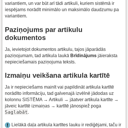
variantiem, un var būt arī tādi artikuli, kuriem sistēmā ir
iespējams norādīt minimālo un maksimālo daudzumu pa
variantiem.
Paziņojums par artikulu
dokumentos
Ja, ievietojot dokumentos artikulu, tajos jāparādās
paziņojumam, tad artikula laukā
Brīdinājums
jāieraksta
nepieciešamais paziņojuma teksts.
Izmaiņu veikšana artikula kartītē
Ja ir nepieciešams mainīt vai papildināt artikula kartītē
norādīto informāciju, tad galvenajā izvēlnē jādodas uz
kolonnu SISTĒMA → Artikuli → jāatver artikula kartīte →
jāveic kartītē izmaiņas → kartītē jānospiež poga
Saglabāt
.
Lielākā daļa artikula kartītes lauku ir rediģējami, taču ir