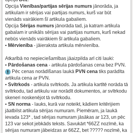
Opcija
Vienības/partijas sērijas numurs
jānorāda, ja
artikulam ir sērijas vai partijas numurs, kurš var būt
vienāds vairākiem šī artikula gabaliem.
Opcija
Sērijas numurs
jānorāda tad, ja katram artikula
gabalam ir unikāls sērijas vai partijas numurs, kurš nekad
nebūs vienāds vairākiem šī artikula gabaliem.
•
Mērvienība
- jāieraksta artikula mērvienība.
Atkarībā no nepieciešamības jāaizpilda arī citi lauki:
•
Pārdošanas cena
- artikula pārdošanas cena bez PVN.
Pēc cenas norādīšanas laukā
PVN cena
tiks parādīta
artikula cena ar PVN.
•
Svītrkods
- artikula svītrkods. Ja artikula kartītē norāda tā
svītrkodu, tad artikulu var norādīt dokumentos, ar svītrkodu
skeneri noskenējot tā svītrkodu.
•
SN norma
- lauks, kurā var noteikt, kādiem kritērijiem
jāatbilst artikula sērijas numuram. Piemēram, ja laukā
ievada 123* , tad sērijas numuram jāsākas ar 123, un pēc
123 var sekot jebkāds teksts. Savukārt *66ZZ nozīmē, ka
sērijas numuram jābeidzas ar 66ZZ, bet ????? nozīmē, ka