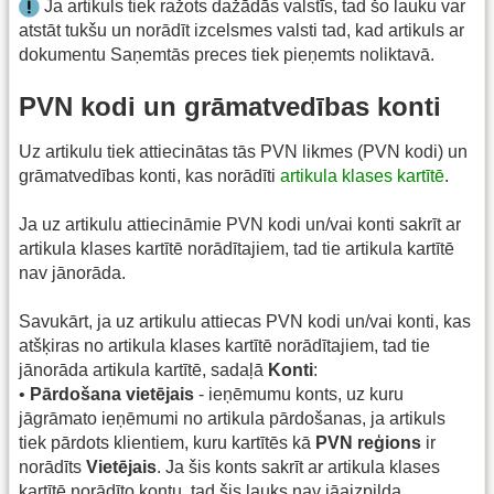
Ja artikuls tiek ražots dažādās valstīs, tad šo lauku var
atstāt tukšu un norādīt izcelsmes valsti tad, kad artikuls ar
dokumentu Saņemtās preces tiek pieņemts noliktavā.
PVN kodi un grāmatvedības konti
Uz artikulu tiek attiecinātas tās PVN likmes (PVN kodi) un
grāmatvedības konti, kas norādīti
artikula klases kartītē
.
Ja uz artikulu attiecināmie PVN kodi un/vai konti sakrīt ar
artikula klases kartītē norādītajiem, tad tie artikula kartītē
nav jānorāda.
Savukārt, ja uz artikulu attiecas PVN kodi un/vai konti, kas
atšķiras no artikula klases kartītē norādītajiem, tad tie
jānorāda artikula kartītē, sadaļā
Konti
:
•
Pārdošana vietējais
- ieņēmumu konts, uz kuru
jāgrāmato ieņēmumi no artikula pārdošanas, ja artikuls
tiek pārdots klientiem, kuru kartītēs kā
PVN reģions
ir
norādīts
Vietējais
. Ja šis konts sakrīt ar artikula klases
kartītē norādīto kontu, tad šis lauks nav jāaizpilda.