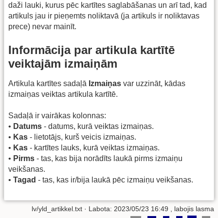
daži lauki, kurus pēc kartītes saglabāšanas un arī tad, kad
artikuls jau ir pieņemts noliktavā (ja artikuls ir noliktavas
prece) nevar mainīt.
Informācija par artikula kartītē
veiktajām izmaiņām
Artikula kartītes sadaļā
Izmaiņas
var uzzināt, kādas
izmaiņas veiktas artikula kartītē.
Sadaļā ir vairākas kolonnas:
•
Datums
- datums, kurā veiktas izmaiņas.
•
Kas
- lietotājs, kurš veicis izmaiņas.
•
Kas
- kartītes lauks, kurā veiktas izmaiņas.
•
Pirms
- tas, kas bija norādīts laukā pirms izmaiņu
veikšanas.
•
Tagad
- tas, kas ir/bija laukā pēc izmaiņu veikšanas.
lv/yld_artikkel.txt
· Labota: 2023/05/23 16:49 , labojis
lasma