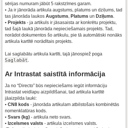
sērijas numuram jābūt 5 rakstzīmes garam.
• Ja ir jānorāda artikula augstums, platums un dziļums, tad
tas jānorāda laukos
Augstums
,
Platums
un
Dziļums
.
•
Projekts
- ja artikuls ir jāsasaista ar konkrētu projektu,
tad šajā laukā jānorāda nepieciešamais projekts. Tad,
norādot dokumentos šo artikulu, pie tā automātiski nonāks
artikula kartītē norādītais projekts.
Lai saglabātu artikula kartīti, tajā jānospiež poga
Saglabāt
.
Ar Intrastat saistītā informācija
Ja no “Directo” būs nepieciešams iegūt informāciju
Intrastat veidlapu aizpildīšanai, tad artikula kartītē
jāaizpilda lauki:
•
CN8 kods
- jānorāda artikulam atbilstošais kombinētās
nomenklatūras kods.
•
Svars (kg)
- artikula neto svars.
•
Izcelsmes valsts
- artikula izcelsmes valsts.