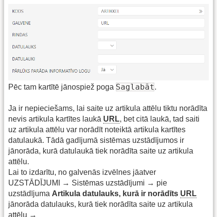
Saglabāt
Pēc tam kartītē jānospiež poga
.
Ja ir nepieciešams, lai saite uz artikula attēlu tiktu norādīta
nevis artikula kartītes laukā
URL
, bet citā laukā, tad saiti
uz artikula attēlu var norādīt noteiktā artikula kartītes
datulaukā. Tādā gadījumā sistēmas uzstādījumos ir
jānorāda, kurā datulaukā tiek norādīta saite uz artikula
attēlu.
Lai to izdarītu, no galvenās izvēlnes jāatver
UZSTĀDĪJUMI → Sistēmas uzstādījumi → pie
uzstādījuma
Artikula datulauks, kurā ir norādīts
URL
jānorāda datulauks, kurā tiek norādīta saite uz artikula
attēlu →