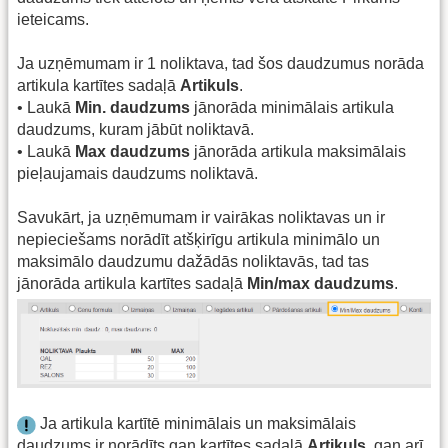
ieteicams.
Ja uzņēmumam ir 1 noliktava, tad šos daudzumus norāda
artikula kartītes sadaļā
Artikuls
.
• Laukā
Min. daudzums
jānorāda minimālais artikula
daudzums, kuram jābūt noliktavā.
• Laukā
Max daudzums
jānorāda artikula maksimālais
pieļaujamais daudzums noliktavā.
Savukārt, ja uzņēmumam ir vairākas noliktavas un ir
nepieciešams norādīt atšķirīgu artikula minimālo un
maksimālo daudzumu dažādās noliktavās, tad tas
jānorāda artikula kartītes sadaļā
Min/max daudzums
.
Ja artikula kartītē minimālais un maksimālais
daudzums ir norādīts gan kartītes sadaļā
Artikuls
, gan arī