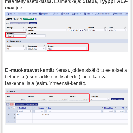
määritelty asetuksissa. Esimerkkejä:
Status
,
Tyyppi
,
ALV-
maa
jne.
Ei‑muokattavat kentät
Kentät, joiden sisältö tulee toiselta
tietueelta (esim. artikkelin lisätiedot) tai jotka ovat
laskennallisia (esim. Yhteensä‑kentät).