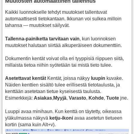
Muutosten automaattinen tallennus
Kaikki luonnokselle tehdyt muutokset tallentuvat
automaattisesti tietokantaan. Ikkunan voi sulkea milloin
tahansa — muutokset säilyvät.
Tallenna‑painiketta tarvitaan vain
, kun luonnoksen
muutokset halutaan siirtää alkuperäiseen dokumenttiin.
Dokumentin kentät voivat olla eri tyyppisiä riippuen siitä,
millaista tietoa niihin syötetään tai mistä tieto tulee.
Asetettavat kentät
Kentät, joissa näkyy
luupin
kuvake.
Näiden kenttien sisältö tulee erillisestä tietotaulusta, ja
kenttään asetetaan tietue kyseisestä taulusta.
Esimerkkejä:
Asiakas
,
Myyjä
,
Varasto
,
Kohde
,
Tuote
jne.
Luuppi avaa minihaun. Kun kenttä on täytetty, oikeassa
yläkulmassa näkyvä
ketju‑ikoni
avaa asetetun tietueen
kortin (sama kuin Alt+v).