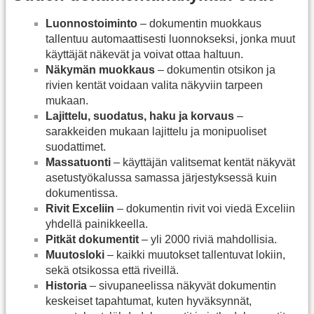
Luonnostoiminto
– dokumentin muokkaus
tallentuu automaattisesti luonnokseksi, jonka muut
käyttäjät näkevät ja voivat ottaa haltuun.
Näkymän muokkaus
– dokumentin otsikon ja
rivien kentät voidaan valita näkyviin tarpeen
mukaan.
Lajittelu, suodatus, haku ja korvaus
–
sarakkeiden mukaan lajittelu ja monipuoliset
suodattimet.
Massatuonti
– käyttäjän valitsemat kentät näkyvät
asetustyökalussa samassa järjestyksessä kuin
dokumentissa.
Rivit Exceliin
– dokumentin rivit voi viedä Exceliin
yhdellä painikkeella.
Pitkät dokumentit
– yli 2000 riviä mahdollisia.
Muutosloki
– kaikki muutokset tallentuvat lokiin,
sekä otsikossa että riveillä.
Historia
– sivupaneelissa näkyvät dokumentin
keskeiset tapahtumat, kuten hyväksynnät,