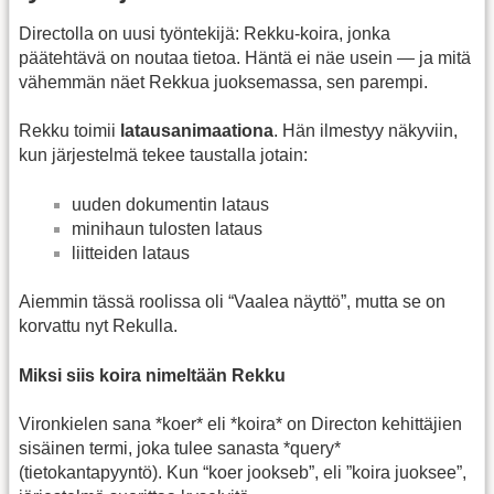
Directolla on uusi työntekijä: Rekku-koira, jonka
päätehtävä on noutaa tietoa. Häntä ei näe usein — ja mitä
vähemmän näet Rekkua juoksemassa, sen parempi.
Rekku toimii
latausanimaationa
. Hän ilmestyy näkyviin,
kun järjestelmä tekee taustalla jotain:
uuden dokumentin lataus
minihaun tulosten lataus
liitteiden lataus
Aiemmin tässä roolissa oli “Vaalea näyttö”, mutta se on
korvattu nyt Rekulla.
Miksi siis koira nimeltään Rekku
Vironkielen sana *koer* eli *koira* on Directon kehittäjien
sisäinen termi, joka tulee sanasta *query*
(tietokantapyyntö). Kun “koer jookseb”, eli ”koira juoksee”,