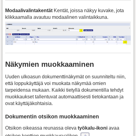
Modaalivalintakentät
Kentät, joissa näkyy kuvake, jota
klikkaamalla avautuu modaalinen valintaikkuna.
Näkymien muokkaaminen
Uuden ulkoasun dokumenttinäkymät on suunniteltu niin,
että loppukäyttäjä voi muokata näkymää omien
tarpeidensa mukaan. Kaikki tietyllä dokumentilla tehdyt
muokkaukset tallentuvat automaattisesti tietokantaan ja
ovat käyttäjäkohtaisia.
Dokumentin otsikon muokkaaminen
Otsikon oikeassa reunassa oleva
työkalu‑ikoni
avaa
otsikon kenttien muokkausvalikon.