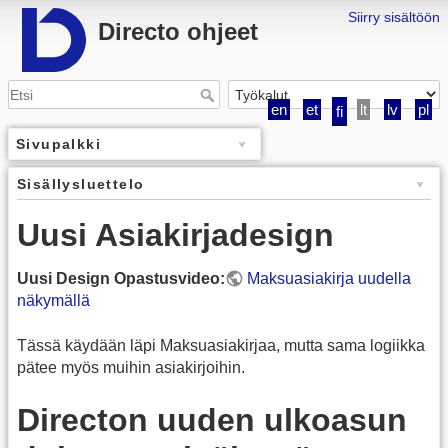
Siirry sisältöön
Directo ohjeet
en
et
lt
lv
pl
fi
Sivupalkki
Sisällysluettelo
Uusi Asiakirjadesign
Uusi Design Opastusvideo:
Maksuasiakirja uudella
näkymällä
Tässä käydään läpi Maksuasiakirjaa, mutta sama logiikka
pätee myös muihin asiakirjoihin.
Directon uuden ulkoasun