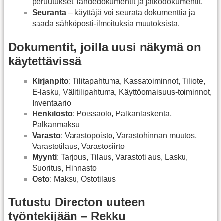
peruutukset, lähdedokumentit ja jatkodokumentit.
Seuranta
– käyttäjä voi seurata dokumenttia ja
saada sähköposti-ilmoituksia muutoksista.
Dokumentit, joilla uusi näkymä on
käytettävissä
Kirjanpito
: Tilitapahtuma, Kassatoiminnot, Tiliote,
E-lasku, Välitilipahtuma, Käyttöomaisuus-toiminnot,
Inventaario
Henkilöstö
: Poissaolo, Palkanlaskenta,
Palkanmaksu
Varasto
: Varastopoisto, Varastohinnan muutos,
Varastotilaus, Varastosiirto
Myynti
: Tarjous, Tilaus, Varastotilaus, Lasku,
Suoritus, Hinnasto
Osto
: Maksu, Ostotilaus
Tutustu Directon uuteen
työntekijään – Rekku