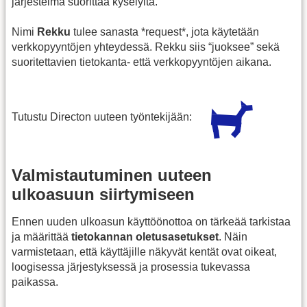
järjestelmä suorittaa kyselyitä.
Nimi
Rekku
tulee sanasta *request*, jota käytetään
verkkopyyntöjen yhteydessä. Rekku siis “juoksee” sekä
suoritettavien tietokanta- että verkkopyyntöjen aikana.
Tutustu Directon uuteen työntekijään:
Valmistautuminen uuteen
ulkoasuun siirtymiseen
Ennen uuden ulkoasun käyttöönottoa on tärkeää tarkistaa
ja määrittää
tietokannan oletusasetukset
. Näin
varmistetaan, että käyttäjille näkyvät kentät ovat oikeat,
loogisessa järjestyksessä ja prosessia tukevassa
paikassa.