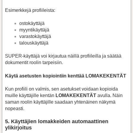
Esimerkkejä profiileista:
ostokäyttäjä
myyntikäyttäjä
varastokäyttäjä
talouskäyttäjä
SUPER‑käyttäjä voi kirjautua näillä profiileilla ja säätää
dokumentit roolin tarpeisiin.
Käytä asetusten kopiointiin kenttää LOMAKEKENTÄT
Kun profiili on valmis, sen asetukset voidaan kopioida
muille käyttäjille kentän
LOMAKEKENTÄT
avulla. Näin
saman roolin käyttäjille saadaan yhtenäinen näkymä
nopeasti.
5. Käyttäjien lomakkeiden automaattinen
ylikirjoitus