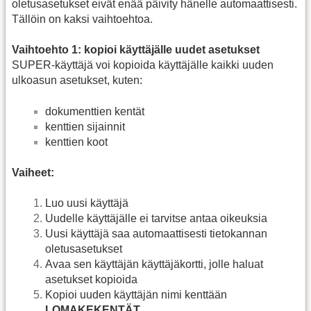
oletusasetukset eivät enää päivity hänelle automaattisesti.
Tällöin on kaksi vaihtoehtoa.
Vaihtoehto 1: kopioi käyttäjälle uudet asetukset
SUPER‑käyttäjä voi kopioida käyttäjälle kaikki uuden
ulkoasun asetukset, kuten:
dokumenttien kentät
kenttien sijainnit
kenttien koot
Vaiheet:
Luo uusi käyttäjä
Uudelle käyttäjälle ei tarvitse antaa oikeuksia
Uusi käyttäjä saa automaattisesti tietokannan
oletusasetukset
Avaa sen käyttäjän käyttäjäkortti, jolle haluat
asetukset kopioida
Kopioi uuden käyttäjän nimi kenttään
LOMAKEKENTÄT