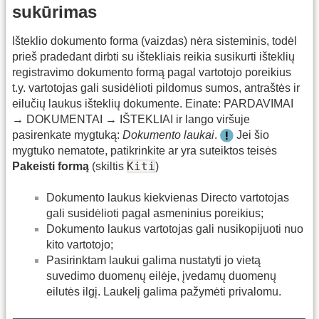
sukūrimas
Išteklio dokumento forma (vaizdas) nėra sisteminis, todėl
prieš pradedant dirbti su ištekliais reikia susikurti išteklių
registravimo dokumento formą pagal vartotojo poreikius
t.y. vartotojas gali susidėlioti pildomus sumos, antraštės ir
eilučių laukus išteklių dokumente. Einate: PARDAVIMAI
→ DOKUMENTAI → IŠTEKLIAI ir lango viršuje
pasirenkate mygtuką:
Dokumento laukai
.
Jei šio
mygtuko nematote, patikrinkite ar yra suteiktos teisės
Kiti
Pakeisti formą
(skiltis
)
Dokumento laukus kiekvienas Directo vartotojas
gali susidėlioti pagal asmeninius poreikius;
Dokumento laukus vartotojas gali nusikopijuoti nuo
kito vartotojo;
Pasirinktam laukui galima nustatyti jo vietą
suvedimo duomenų eilėje, įvedamų duomenų
eilutės ilgį. Laukelį galima pažymėti privalomu.