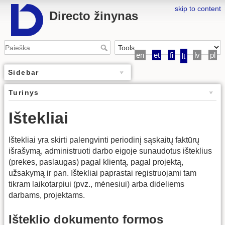
skip to content
Directo žinynas
en
et
fi
lv
pl
lt
Sidebar
Turinys
Ištekliai
Ištekliai yra skirti palengvinti periodinį sąskaitų faktūrų
išrašymą, administruoti darbo eigoje sunaudotus išteklius
(prekes, paslaugas) pagal klientą, pagal projektą,
užsakymą ir pan. Ištekliai paprastai registruojami tam
tikram laikotarpiui (pvz., mėnesiui) arba dideliems
darbams, projektams.
Išteklio dokumento formos