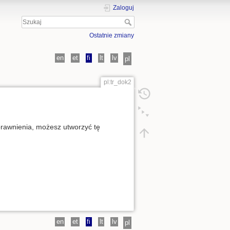
Zaloguj
Ostatnie zmiany
en
et
fi
lt
lv
pl
pl:tr_dok2
uprawnienia, możesz utworzyć tę
en
et
fi
lt
lv
pl